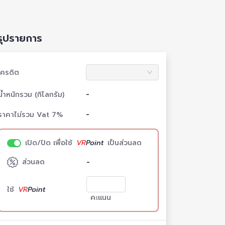
รุปรายการ
เครดิต
-
น้ำหนักรวม
(กิโลกรัม)
-
ราคาไม่รวม Vat 7%
เปิด/ปิด เพื่อใช้
VR
Point
เป็นส่วนลด
-
ส่วนลด
ใช้
VR
Point
คะแนน